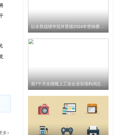
将
干
以全胜战绩夺冠并晋级2024年世锦赛顶级组 中国女冰向着更高目标迈进
民
支
前7个月全国规上工业企业实现利润总额39439.8亿元 工业企业利润持续改善
更多>