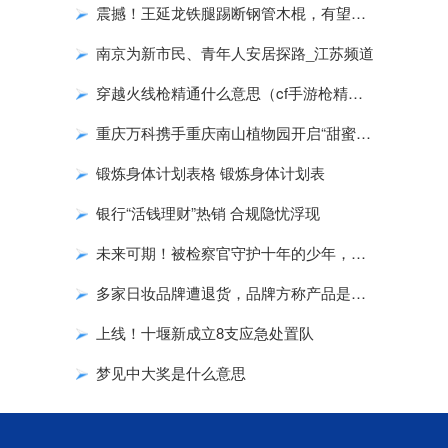
震撼！王延龙铁腿踢断钢管木棍，有望终结泰拳王播求对华不败
南京为新市民、青年人安居探路_江苏频道
穿越火线枪精通什么意思（cf手游枪精通有什么用）
重庆万科携手重庆南山植物园开启“甜蜜课堂”之旅
锻炼身体计划表格 锻炼身体计划表
银行“活钱理财”热销 合规隐忧浮现
未来可期！被检察官守护十年的少年，圆了大学梦！
多家日妆品牌遭退货，品牌方称产品是安全的遭民众质疑
上线！十堰新成立8支应急处置队
梦见中大奖是什么意思