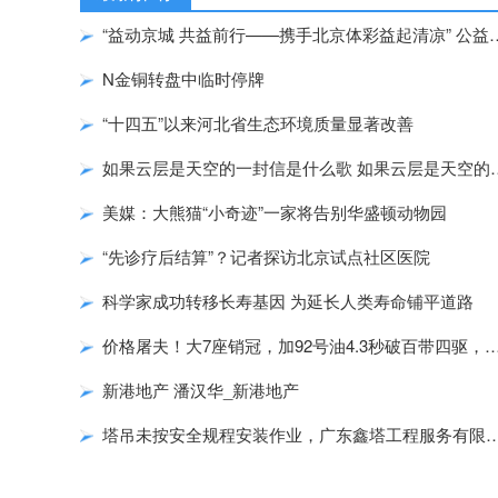
“益动京城 共益前行——携手北京体彩
N金铜转盘中临时停牌
“十四五”以来河北省生态环境质量显著改善
如果云层是天空的一封信是什么歌
美媒：大熊猫“小奇迹”一家将告别华盛顿动物园
“先诊疗后结算”？记者探访北京试点社区医院
科学家成功转移长寿基因 为延长人类寿命铺平道路
价格屠夫！大7座销冠，加92号油4.3秒破百带四驱，
新港地产 潘汉华_新港地产
塔吊未按安全规程安装作业，广东鑫塔工程服