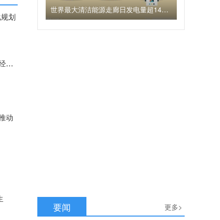
世界最大清洁能源走廊日发电量超14亿千瓦时 连续18日单日发电量超10亿千瓦时
化规划
河北省统筹推进“四个一批”项目实施 加快推动科技创新与实体经济深度融合
推动
力
生
要闻
更多>