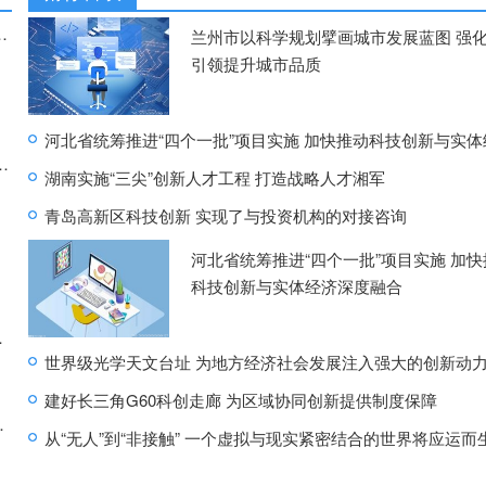
益起清凉” 公益捐赠活动圆满结束
兰州市以科学规划擘画城市发展蓝图 强
引领提升城市品质
 如果云层是天空的一封信这首歌叫什么
湖南实施“三尖”创新人才工程 打造战略人才湘军
青岛高新区科技创新 实现了与投资机构的对接咨询
河北省统筹推进“四个一批”项目实施 加快
科技创新与实体经济深度融合
比途观L还便宜
世界级光学天文台址 为地方经济社会发展注入强大的创新动
建好长三角G60科创走廊 为区域协同创新提供制度保障
务有限公司被处罚
从“无人”到“非接触” 一个虚拟与现实紧密结合的世界将应运而