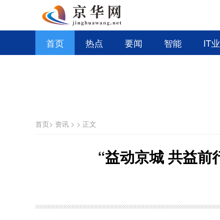
首页
热点
要闻
智能
IT
首页
>
资讯
>
>
正文
“益动京城 共益