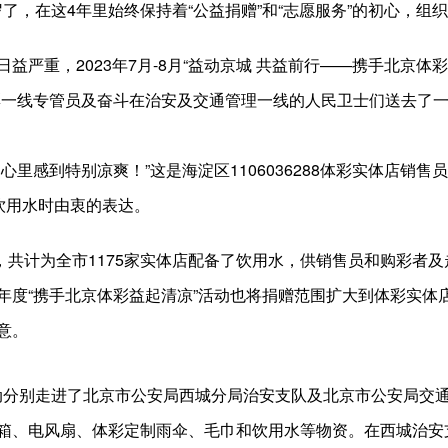
岁了，在这4年里始终保持着“公益捐赠”和“志愿服务”的初心，组
严重，2023年7月-8月“益动京城 共益前行——携手北京体
彩一线专管员及奋斗在治安及交通管理一线的人民卫士们送去了
里感到特别凉爽！”这是海淀区1106036288体彩实体店销售
饮用水时由衷的表达。
间，共计为全市1175家实体店配备了饮用水，供销售员和购彩者及
年度“携手北京体彩益起清凉”活动也将捐赠范围扩大到体彩实体
意。
”活动分别走进了北京市公安局西城分局治安支队及北京市公安局交
箱、电风扇、体彩定制雨伞、毛巾和饮用水等物资。在西城治安