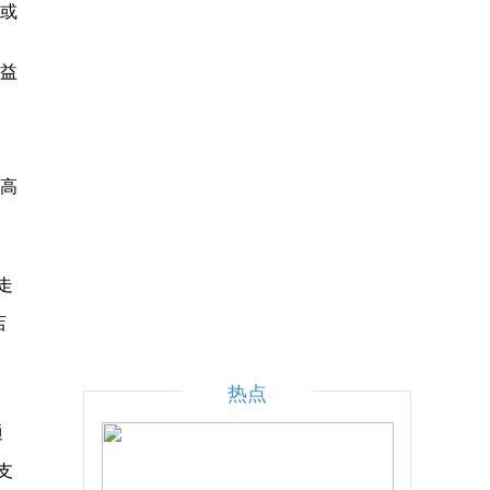
织或
彩益
一
员高
走
店
热点
通
支